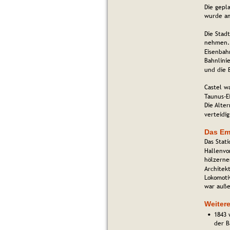
Die gepl
wurde am
Die Stad
nehmen. 
Eisenbah
Bahnlini
und die 
Castel w
Taunus-E
Die Alte
verteidi
Das Em
Das Stat
Hallenvo
hölzerne
Architek
Lokomoti
war auße
Weiter
1843 
•
der B