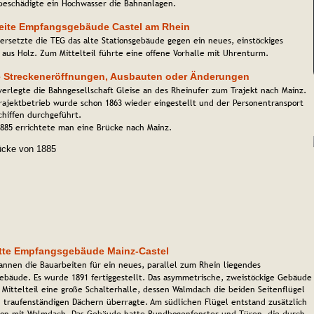
beschädigte ein Hochwasser die Bahnanlagen.
eite Empfangsgebäude Castel am Rhein
ersetzte die TEG das alte Stationsgebäude gegen ein neues, einstöckiges 
aus Holz. Zum Mittelteil führte eine offene Vorhalle mit Uhrenturm.
e Streckeneröffnungen, Ausbauten oder Änderungen
verlegte die Bahngesellschaft Gleise an des Rheinufer zum Trajekt nach Mainz. 
rajektbetrieb wurde schon 1863 wieder eingestellt und der Personentransport 
chiffen durchgeführt.
1885 errichtete man eine Brücke nach Mainz. 
itte Empfangsgebäude Mainz-Castel
annen die Bauarbeiten für ein neues, parallel zum Rhein liegendes 
gebäude. Es wurde 1891 fertiggestellt. Das asymmetrische, zweistöckige Gebäude
 Mittelteil eine große Schalterhalle, dessen Walmdach die beiden Seitenflügel 
n traufenständigen Dächern überragte. Am südlichen Flügel entstand zusätzlich 