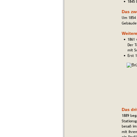
1845 
•
Das zw
Um 1854 
Gebäude 
Weiter
1861 
•
Der T
mit S
Erst 
•
Das dr
1889 beg
Stations
besaß im
mit ihre