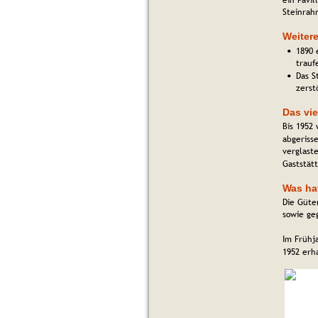
ein Pavi
Steinrah
Weiter
1890 
•
trauf
Das S
•
zerst
Das vi
Bis 1952
abgeriss
verglast
Gaststät
Was hat
Die Güte
sowie ge
Im Frühj
1952 erh