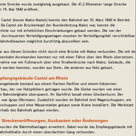
ante Strecke wurde zweigleisig ausgebaut. Die 41,2 Kilometer lange Strecke 
 19. Mai 1840 eröffnet.
t Castel (heute Mainz-Kastel) konnte den Bahnhof am 10. März 1840 in Betrieb 
Da Castel ein Brückenkopf der Bundesfestung Mainz war, konnte die 
nlinie nur mit erheblichen Einschränkungen gebaut werden. Die von der 
e durchquerten Verteidigungsanlagen mussten im Verteidigungsfall verschließbar
Bahnhofsbauten möglichst kurzfristig abzureißen sein.
ar aus diesen Gründen nicht durch eine Brücke mit Mainz verbunden. Die mit de
isenbahn Anreisenden konnten nur mit einer Fähre über den Rhein übersetzen. 
rnative war ein Fußmarsch über eine Straßenbrücke nach Mainz. Gebäude, die 
gt werden konnten, wurden aus Stein, die anderen aus Holz gebaut. 
pfangsgebäude Castel am Rhein
ionsgebäude bestand aus einem flachen Pavillon und einem hölzernen 
rbau, der von Holzpfeilern getragen wurde. Die Gleise wurden von einer 
n Bahnsteighalle überspannt. Ihr Dachfirst besaß einen Glockenturm. Der 
t war Ignaz Ofermann. Zusätzlich wurden im Bahnhof drei Wagenschuppen, ein 
vschuppen und eine Wasserstation gebaut sowie Kräne installiert. Die Werkstatt 
rhalb des Bahnhofs gebaut worden. 
e Streckeneröffnungen, Ausbauten oder Änderungen
wurden die Bahnhofsanlagen erweitert. Dabei wurde das Empfangsgebäude mit 
ahnhofshalle durch einen überdachten Gang verbunden.