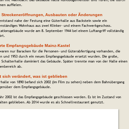
llon mit Walmdach. Das Gebäude hatte Rundbogenfenster und Türen, die durch 
men auffielen.
e Streckeneröffnungen, Ausbauten oder Änderungen
entstand nahe der Festung eine Güterhalle aus Backstein sowie ein 
enständiges Wohnhaus aus zwei Klinker- und einem Fachwerkgeschoss.
tationsgebäude wurde am 8. September 1944 bei einem Luftangriff vollständig 
ört.
erte Empfangsgebäude Mainz-Kastel
 waren nur Baracken für die Personen- und Güterabfertigung vorhanden, die 
en und 1953 durch ein neues Empfangsgebäude ersetzt wurden. 
Die große, 
e Schalterhalle dominiert das Gebäude. Später trennte man von der Halle einen 
tenbereich ab. 
 sich verändert, was ist geblieben
rhalle von 1890 befand sich 2002 (im Film zu sehen) neben dem Bahnübergang 
genüber dem Empfangsgebäude.
ahr 2002 ist das Empfangsgebäude geschlossen worden. Es ist im Zustand von 
alten geblieben. Ab 2014 wurde es als Schnellrestaurant genutzt.